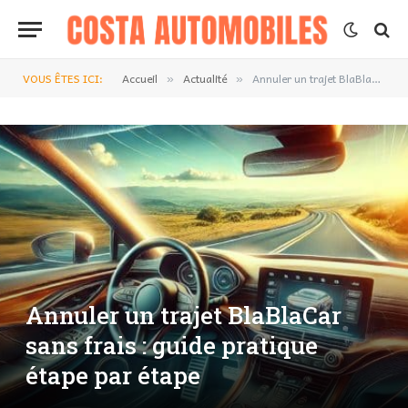
VOUS ÊTES ICI:
Accueil
Actualité
Annuler un trajet BlaBlaCar sans frais : guide pratique étape par étape
»
»
Annuler un trajet BlaBlaCar
sans frais : guide pratique
étape par étape