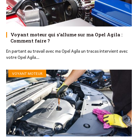
Voyant moteur qui s’allume sur ma Opel Agila :
Comment faire ?
En partant au travail avec ma Opel Agila un tracas intervient avec
votre Opel Agila…
VOYANT MOTEUR