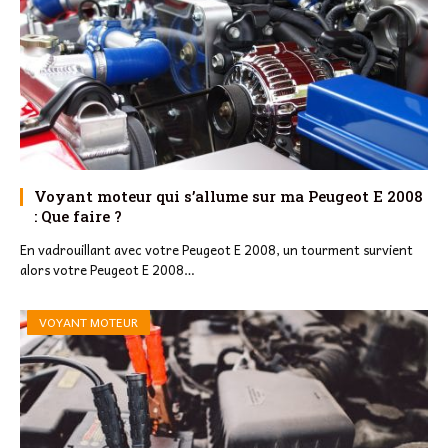
Voyant moteur qui s’allume sur ma Peugeot E 2008
: Que faire ?
En vadrouillant avec votre Peugeot E 2008, un tourment survient
alors votre Peugeot E 2008…
VOYANT MOTEUR