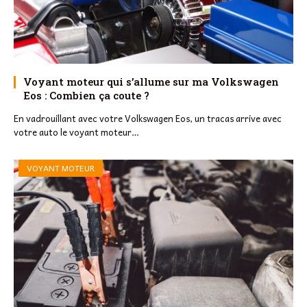
Voyant moteur qui s’allume sur ma Volkswagen
Eos : Combien ça coute ?
En vadrouillant avec votre Volkswagen Eos, un tracas arrive avec
votre auto le voyant moteur…
VOYANT MOTEUR