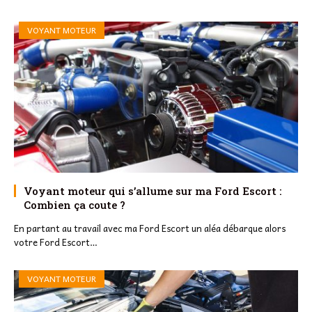
VOYANT MOTEUR
Voyant moteur qui s’allume sur ma Ford Escort :
Combien ça coute ?
En partant au travail avec ma Ford Escort un aléa débarque alors
votre Ford Escort…
VOYANT MOTEUR