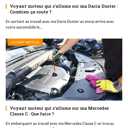
Voyant moteur qui s’allume sur ma Dacia Duster :
Combien ça coute ?
En sortant au travail avec ma Dacia Duster un ennui arrive avec
votre automobile le…
VOYANT MOTEUR
Voyant moteur qui s’allume sur ma Mercedes
Classe C : Que faire ?
En embarquant au travail avec ma Mercedes Classe C un tracas