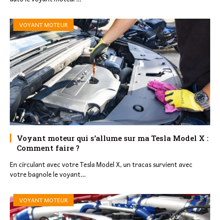
VOYANT MOTEUR
Voyant moteur qui s’allume sur ma Tesla Model X :
Comment faire ?
En circulant avec votre Tesla Model X, un tracas survient avec
votre bagnole le voyant…
VOYANT MOTEUR