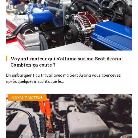
Voyant moteur qui s’allume sur ma Seat Arona :
Combien ça coute ?
En embarquant au travail avec ma Seat Arona vous apercevez
après quelques instants que le…
VOYANT MOTEUR