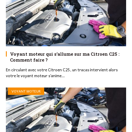
Voyant moteur qui s’allume sur ma Citroen C25 :
Comment faire ?
En circulant avec votre Citroen C25, un tracas intervient alors
votre le voyant moteur s’anime…
VOYANT MOTEUR