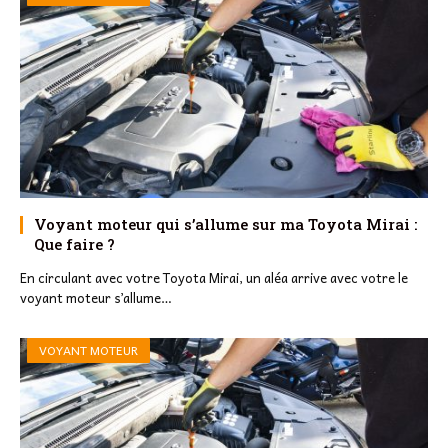
Voyant moteur qui s’allume sur ma Toyota Mirai :
Que faire ?
En circulant avec votre Toyota Mirai, un aléa arrive avec votre le
voyant moteur s’allume…
VOYANT MOTEUR