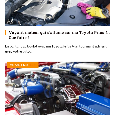
Voyant moteur qui s’allume sur ma Toyota Prius 4 :
Que faire ?
En partant au boulot avec ma Toyota Prius 4 un tourment advient
avec votre auto…
VOYANT MOTEUR