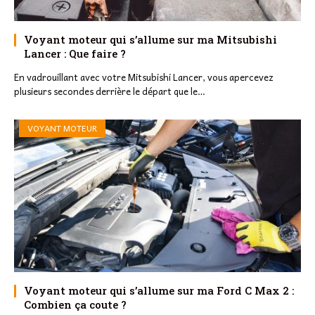
Voyant moteur qui s’allume sur ma Mitsubishi
Lancer : Que faire ?
En vadrouillant avec votre Mitsubishi Lancer, vous apercevez
plusieurs secondes derrière le départ que le…
VOYANT MOTEUR
Voyant moteur qui s’allume sur ma Ford C Max 2 :
Combien ça coute ?