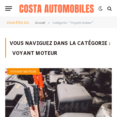
VOUS ÊTES ICI:
Accueil
Catégorie : "Voyant moteur"
»
VOUS NAVIGUEZ DANS LA CATÉGORIE :
VOYANT MOTEUR
VOYANT MOTEUR