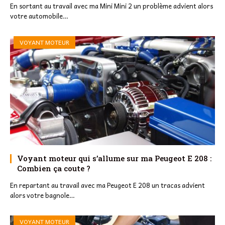
En sortant au travail avec ma Mini Mini 2 un problème advient alors
votre automobile…
VOYANT MOTEUR
Voyant moteur qui s’allume sur ma Peugeot E 208 :
Combien ça coute ?
En repartant au travail avec ma Peugeot E 208 un tracas advient
alors votre bagnole…
VOYANT MOTEUR