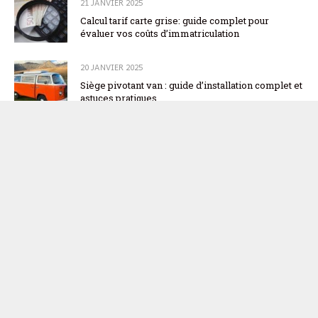
21 JANVIER 2025
Calcul tarif carte grise: guide complet pour
évaluer vos coûts d’immatriculation
20 JANVIER 2025
Siège pivotant van : guide d’installation complet et
astuces pratiques
19 JANVIER 2025
Immatriculation véhicule occasion : guide
complet des démarches administratives
18 JANVIER 2025
Codes radio Renault : guide expert pour les
retrouver facilement
17 JANVIER 2025
Calamine moteur : causes, impacts et solutions
efficaces pour un entretien optimal