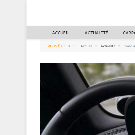
ACCUEIL
ACTUALITÉ
CARR
VOUS ÊTES ICI:
Accueil
Actualité
Code a
»
»