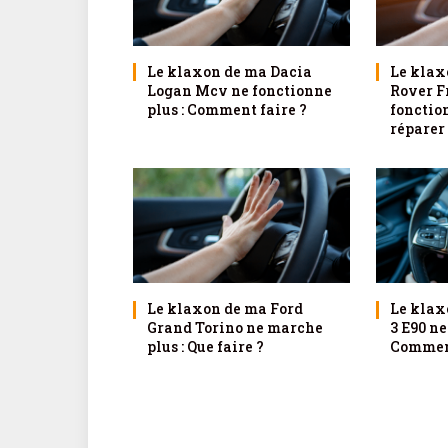
Le klaxon de ma Dacia
Le klax
Logan Mcv ne fonctionne
Rover F
plus : Comment faire ?
fonctio
réparer
Le klaxon de ma Ford
Le klax
Grand Torino ne marche
3 E90 ne
plus : Que faire ?
Comment