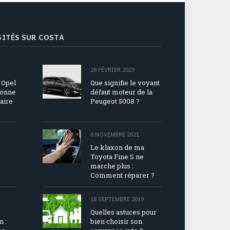
ISITÉS SUR COSTA
28 FÉVRIER 2023
 Opel
Que signifie le voyant
ionne
défaut moteur de la
aire
Peugeot 5008 ?
8 NOVEMBRE 2021
Le klaxon de ma
?
Toyota Fine S ne
marche plus :
Comment réparer ?
18 SEPTEMBRE 2019
Quelles astuces pour
n :
bien choisir son