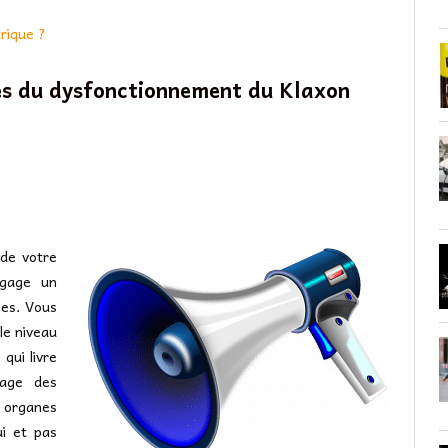
trique ?
es du dysfonctionnement du Klaxon
 de votre
égage un
ses. Vous
le niveau
qui livre
rage des
s organes
ui et pas