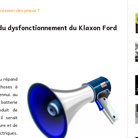
pression des pneus ?
 du dysfonctionnement du Klaxon Ford
ou répand
 choses à
 ennui. au
a batterie
oduit de
il serait
ure et de
triques.