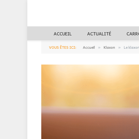
ACCUEIL
ACTUALITÉ
CARR
VOUS ÊTES ICI:
Accueil
Klaxon
Le klaxo
»
»