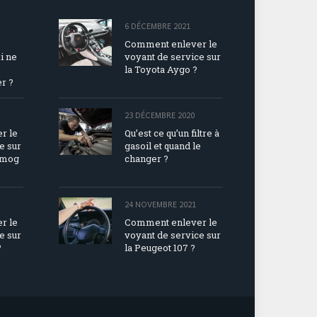
6 DÉCEMBRE 2021
Comment enlever le
i ne
voyant de service sur
la Toyota Aygo ?
r ?
23 DÉCEMBRE 2020
r le
Qu’est ce qu’un filtre à
e sur
gasoil et quand le
imog
changer ?
24 NOVEMBRE 2021
r le
Comment enlever le
e sur
voyant de service sur
?
la Peugeot 107 ?