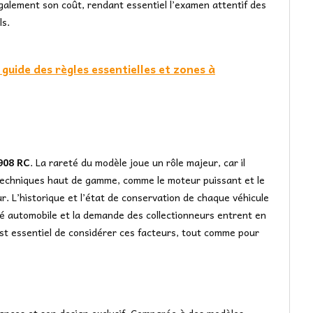
galement son coût, rendant essentiel l’examen attentif des
ls.
guide des règles essentielles et zones à
908 RC
. La rareté du modèle joue un rôle majeur, car il
s techniques haut de gamme, comme le moteur puissant et le
. L’historique et l’état de conservation de chaque véhicule
ché automobile et la demande des collectionneurs entrent en
est essentiel de considérer ces facteurs, tout comme pour
ances et son design exclusif. Comparée à des modèles