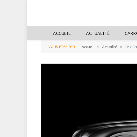
ACCUEIL
ACTUALITÉ
CARR
VOUS ÊTES ICI:
Accueil
Actualité
Prix Pe
»
»