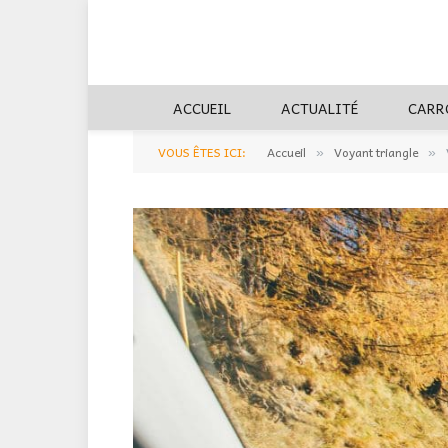
ACCUEIL
ACTUALITÉ
CARR
VOUS ÊTES ICI:
Accueil
Voyant triangle
»
»