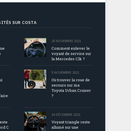
ISITÉS SUR COSTA
25 NOVEMBRE 2021
une
Comment enlever le
e
voyant de service sur
la Mercedes Clk ?
5 NOVEMBRE 2021
ui
Où trouver la roue de
secours sur ma
Toyota Urban Cruiser
faire
?
24 DÉCEMBRE 2021
reste
Voyant triangle reste
ord C
allumé sur une