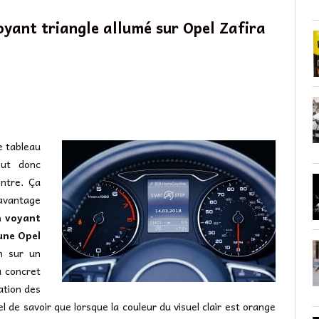
oyant triangle allumé sur Opel Zafira
e tableau
eut donc
ntre. Ça
davantage
n voyant
une Opel
on sur un
u concret
ation des
el de savoir que lorsque la couleur du visuel clair est orange