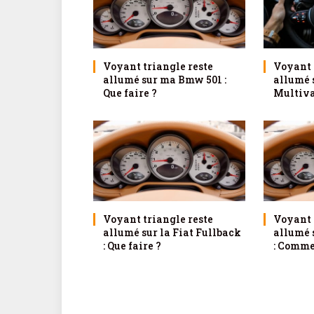
Voyant triangle reste
Voyant 
allumé sur ma Bmw 501 :
allumé 
Que faire ?
Multivan
Voyant triangle reste
Voyant 
allumé sur la Fiat Fullback
allumé 
: Que faire ?
: Comme