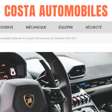
OSSERIE
MÉCANIQUE
ÉQUIPER
SÉCURITÉ
omment enlever le voyant de service sur la Bmw X6 F16 ?