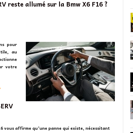
RV reste allumé sur la Bmw X6 F16 ?
ns pour
tile, au
nctionne
ur votre
?
 SERV
16
vous affirme qu’une panne qui existe, nécessitant