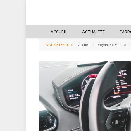
ACCUEIL
ACTUALITÉ
CARR
VOUS ÊTES ICI:
Accueil
Voyant service
C
»
»