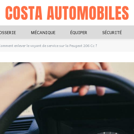
OSSERIE
MÉCANIQUE
ÉQUIPER
SÉCURITÉ
omment enlever le voyant de service sur la Peugeot 206 Cc ?