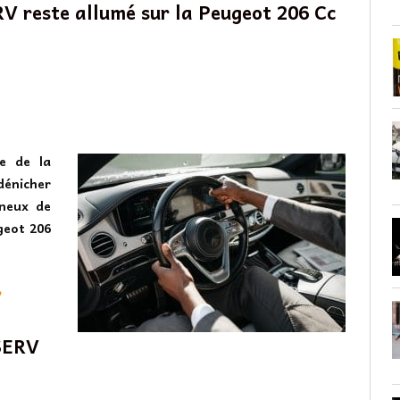
RV reste allumé sur la Peugeot 206 Cc
le de la
 dénicher
ineux de
geot 206
?
 SERV