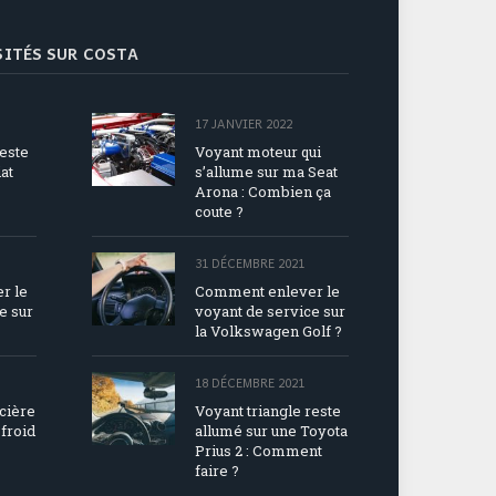
ISITÉS SUR COSTA
17 JANVIER 2022
reste
Voyant moteur qui
at
s’allume sur ma Seat
Arona : Combien ça
coute ?
31 DÉCEMBRE 2021
r le
Comment enlever le
e sur
voyant de service sur
la Volkswagen Golf ?
18 DÉCEMBRE 2021
acière
Voyant triangle reste
 froid
allumé sur une Toyota
Prius 2 : Comment
faire ?