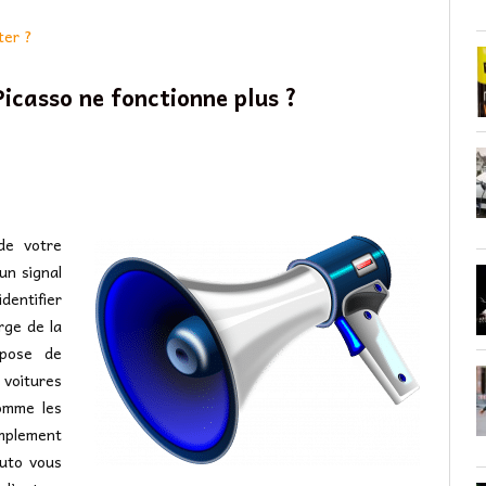
ter ?
icasso ne fonctionne plus ?
de votre
un signal
dentifier
rge de la
opose de
 voitures
omme les
implement
auto vous