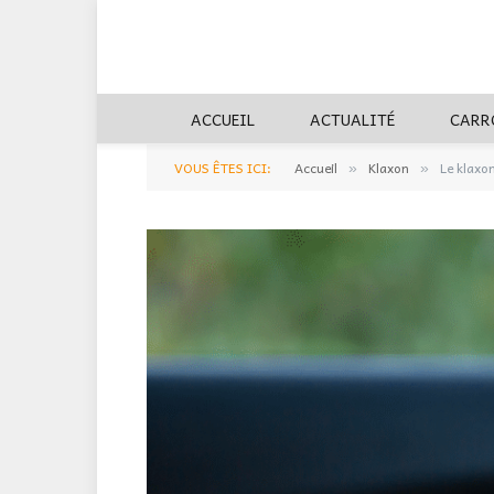
ACCUEIL
ACTUALITÉ
CARR
VOUS ÊTES ICI:
Accueil
Klaxon
Le klaxo
»
»