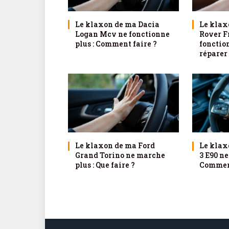
Le klaxon de ma Dacia
Le klax
Logan Mcv ne fonctionne
Rover F
plus : Comment faire ?
fonctio
réparer
Le klaxon de ma Ford
Le klax
Grand Torino ne marche
3 E90 ne
plus : Que faire ?
Comment