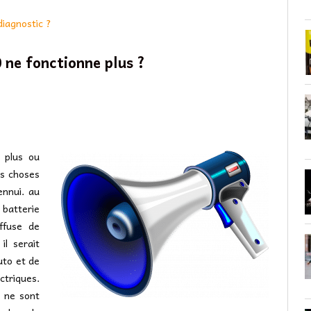
diagnostic ?
 ne fonctionne plus ?
 plus ou
es choses
ennui. au
 batterie
ffuse de
il serait
to et de
ctriques.
n ne sont