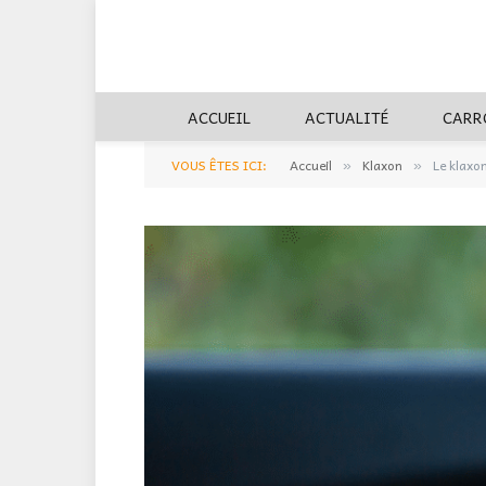
ACCUEIL
ACTUALITÉ
CARR
VOUS ÊTES ICI:
Accueil
Klaxon
Le klaxo
»
»