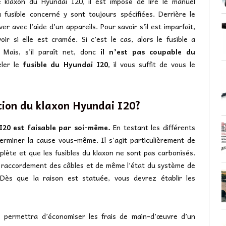
e klaxon du Hyundai I20, il est imposé de lire le manuel
u fusible concerné y sont toujours spécifiées. Derrière le
er avec l’aide d’un appareils. Pour savoir s’il est imparfait,
r si elle est cramée. Si c’est le cas, alors le fusible a
 Mais, s’il paraît net, donc
il n’est pas coupable du
eler le
fusible du Hyundai I20
, il vous suffit de vous le
tion du klaxon Hyundai I20?
I20 est faisable par soi-même.
En testant les différents
rminer la cause vous-même. Il s’agit particulièrement de
lète et que les fusibles du klaxon ne sont pas carbonisés.
es raccordement des câbles et de même l’état du système de
ès que la raison est statuée, vous devrez établir les
s permettra d’économiser les frais de main-d’œuvre d’un