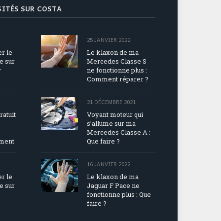
ISITÉS SUR COSTA
25 JANVIER 2022
r le
Le klaxon de ma
e sur
Mercedes Classe S
y
ne fonctionne plus :
Comment réparer ?
21 DÉCEMBRE 2021
ratuit
Voyant moteur qui
s’allume sur ma
Mercedes Classe A :
ement
Que faire ?
16 JANVIER 2022
r le
Le klaxon de ma
e sur
Jaguar F Pace ne
fonctionne plus : Que
faire ?