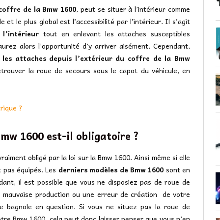
 coffre de la Bmw 1600
, peut se situer à l’intérieur comme
et le plus global est l’accessibilité par l’intérieur. Il s’agit
l’intérieur
tout en enlevant les attaches susceptibles
aurez alors l’opportunité d’y arriver aisément. Cependant,
 les attaches depuis l’extérieur du coffre de la Bmw
retrouver la roue de secours sous le capot du véhicule, en
trique ?
mw 1600 est-il obligatoire ?
aiment obligé par la loi sur la Bmw 1600. Ainsi même si elle
nt pas équipés. Les
derniers modèles de Bmw 1600
sont en
ant, il est possible que vous ne disposiez pas de roue de
e mauvaise production ou une erreur de création de votre
e bagnole en question. Si vous ne situez pas la roue de
tre Bmw 1600, cela peut donc laisser penser que vous n’en