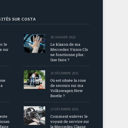
ISITÉS SUR COSTA
28 JANVIER 2022
r le
Le klaxon de ma
e sur
Mercedes Vision Cls
ne fonctionne plus :
Que faire ?
25 DÉCEMBRE 2021
roue
Où est située la roue
ma
de secours sur ma
Volkswagen New
Beetle ?
13 DÉCEMBRE 2021
reste
Comment enlever le
issan
voyant de service sur
faire
la Mercedes Classe