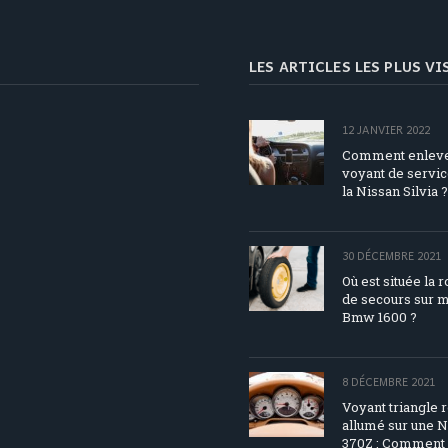
LES ARTICLES LES PLUS V
12 JANVIER 2022
Comment enleve
voyant de servic
la Nissan Silvia ?
30 DÉCEMBRE 2021
Où est située la 
de secours sur 
Bmw 1600 ?
8 DÉCEMBRE 2021
Voyant triangle 
allumé sur une N
370Z : Comment 