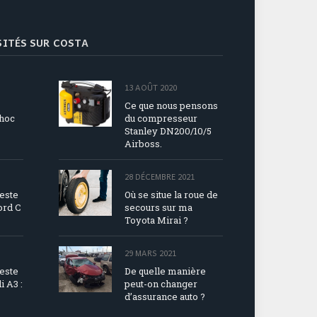
ISITÉS SUR COSTA
13 AOÛT 2020
Ce que nous pensons
choc
du compresseur
Stanley DN200/10/5
Airboss.
28 DÉCEMBRE 2021
reste
Où se situe la roue de
ord C
secours sur ma
Toyota Mirai ?
29 MARS 2021
reste
De quelle manière
i A3 :
peut-on changer
d’assurance auto ?