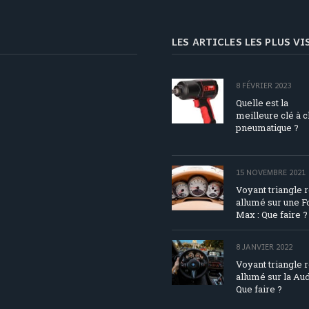
LES ARTICLES LES PLUS V
8 FÉVRIER 2023
Quelle est la
meilleure clé à 
pneumatique ?
15 NOVEMBRE 2021
Voyant triangle 
allumé sur une F
Max : Que faire ?
8 JANVIER 2022
Voyant triangle 
allumé sur la Aud
Que faire ?