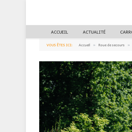
ACCUEIL
ACTUALITÉ
CARR
VOUS ÊTES ICI:
Accueil
Roue de secours
»
»