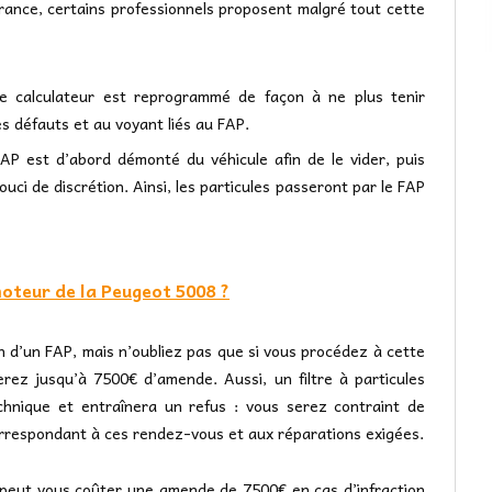
France, certains professionnels proposent malgré tout cette
le calculateur est reprogrammé de façon à ne plus tenir
s défauts et au voyant liés au FAP.
P est d’abord démonté du véhicule afin de le vider, puis
uci de discrétion. Ainsi, les particules passeront par le FAP
moteur de la Peugeot 5008 ?
n d’un FAP, mais n’oubliez pas que si vous procédez à cette
erez jusqu’à 7500€ d’amende. Aussi, un filtre à particules
chnique et entraînera un refus : vous serez contraint de
correspondant à ces rendez-vous et aux réparations exigées.
t peut vous coûter une amende de 7500€ en cas d’infraction