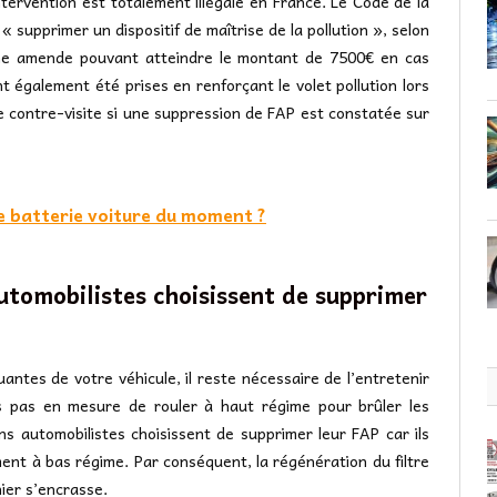
tervention est totalement illégale en France. Le Code de la
 « supprimer un dispositif de maîtrise de la pollution », selon
e une amende pouvant atteindre le montant de 7500€ en cas
t également été prises en renforçant le volet pollution lors
e contre-visite si une suppression de FAP est constatée sur
de batterie voiture du moment ?
utomobilistes choisissent de supprimer
luantes de votre véhicule, il reste nécessaire de l’entretenir
es pas en mesure de rouler à haut régime pour brûler les
ins automobilistes choisissent de supprimer leur FAP car ils
ent à bas régime. Par conséquent, la régénération du filtre
ier s’encrasse.