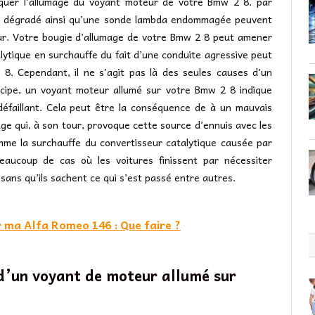
liquer l’allumage du voyant moteur de votre Bmw 2 8. par
ou dégradé ainsi qu’une sonde lambda endommagée peuvent
ur. Votre bougie d’allumage de votre Bmw 2 8 peut amener
lytique en surchauffe du fait d’une conduite agressive peut
8. Cependant, il ne s’agit pas là des seules causes d’un
incipe, un voyant moteur allumé sur votre Bmw 2 8 indique
éfaillant. Cela peut être la conséquence de à un mauvais
age qui, à son tour, provoque cette source d’ennuis avec les
me la surchauffe du convertisseur catalytique causée par
eaucoup de cas où les voitures finissent par nécessiter
ans qu’ils sachent ce qui s’est passé entre autres.
 ma Alfa Romeo 146 : Que faire ?
 d’un voyant de moteur allumé sur