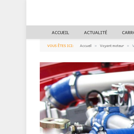
ACCUEIL
ACTUALITÉ
CARR
VOUS ÊTES ICI:
Accueil
Voyant moteur
V
»
»