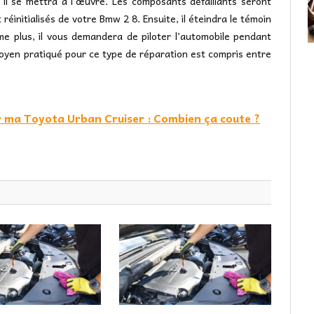
s il se mettra à l’œuvre. Les composants défaillants seront
 réinitialisés de votre Bmw 2 8. Ensuite, il éteindra le témoin
me plus, il vous demandera de piloter l’automobile pendant
moyen pratiqué pour ce type de réparation est compris entre
r ma Toyota Urban Cruiser : Combien ça coute ?