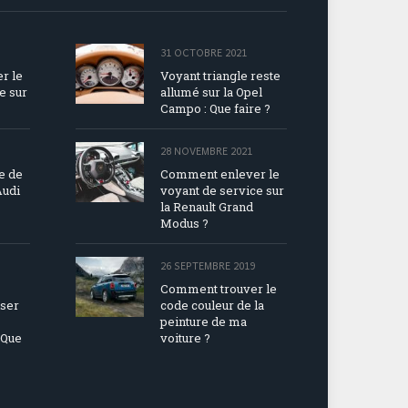
31 OCTOBRE 2021
r le
Voyant triangle reste
e sur
allumé sur la Opel
Campo : Que faire ?
28 NOVEMBRE 2021
ue de
Comment enlever le
Audi
voyant de service sur
la Renault Grand
Modus ?
26 SEPTEMBRE 2019
Comment trouver le
iser
code couleur de la
peinture de ma
 Que
voiture ?