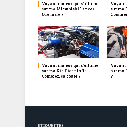
Voyant moteur qui s’allume
Voyant 
sur ma Mitsubishi Lancer :
sur ma 
Que faire ?
Combien
Voyant moteur qui s’allume
Voyant 
sur ma Kia Picanto 3 :
sur ma C
Combien ça coute ?
?
ÉTIQUETTES