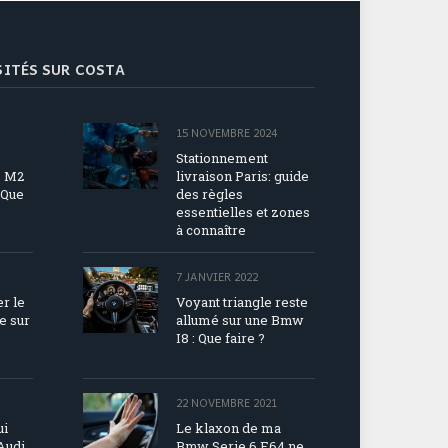
ISITÉS SUR COSTA
15 NOVEMBRE 2024
Stationnement
7 M2
livraison Paris: guide
 Que
des règles
essentielles et zones
à connaître
7 JANVIER 2022
r le
Voyant triangle reste
e sur
allumé sur une Bmw
I8 : Que faire ?
22 NOVEMBRE 2021
ui
Le klaxon de ma
Audi
Bmw Serie 6 E64 ne