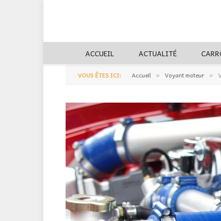
ACCUEIL
ACTUALITÉ
CARR
VOUS ÊTES ICI:
Accueil
Voyant moteur
V
»
»