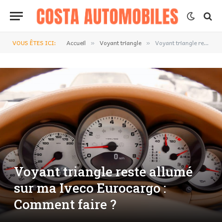
VOUS ÊTES ICI:
Accueil
Voyant triangle
Voyant triangle reste allumé sur ma Iveco Eurocargo : Comment faire ?
»
»
Voyant triangle reste allumé
sur ma Iveco Eurocargo :
Comment faire ?