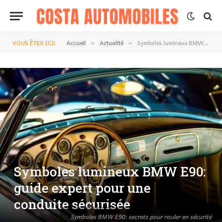
VOUS ÊTES ICI:
Accueil
Actualité
Symboles lumineux BMW E90: guide expert pour une conduite sécurisée
»
»
Symboles lumineux BMW E90:
guide expert pour une
conduite sécurisée
Symboles BMW E90: secrets pour rouler en sécurité