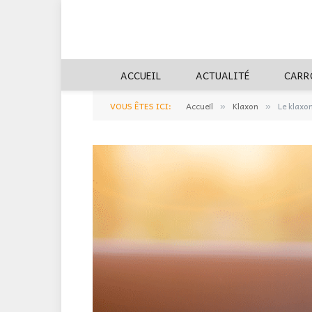
ACCUEIL
ACTUALITÉ
CARR
VOUS ÊTES ICI:
Accueil
Klaxon
Le klaxo
»
»