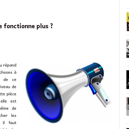
e fonctionne plus ?
ou répand
 choses à
ns de ce
niveau de
tte pièce
elle est
-même de
cher les
 il faut