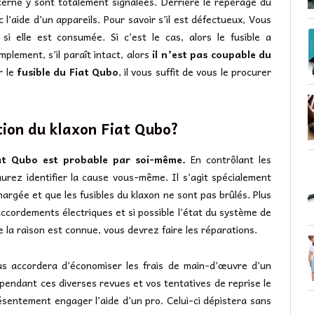
cerné y sont totalement signalées. Derrière le repérage du
l’aide d’un appareils. Pour savoir s’il est défectueux, Vous
si elle est consumée. Si c’est le cas, alors le fusible a
plement, s’il paraît intact, alors
il n’est pas coupable du
r le
fusible du Fiat Qubo
, il vous suffit de vous le procurer
tion du klaxon Fiat Qubo?
iat Qubo est probable par soi-même.
En contrôlant les
urez identifier la cause vous-même. Il s’agit spécialement
argée et que les fusibles du klaxon ne sont pas brûlés. Plus
ccordements électriques et si possible l’état du système de
la raison est connue, vous devrez faire les réparations.
ous accordera d’économiser les frais de main-d’œuvre d’un
cependant ces diverses revues et vos tentatives de reprise le
sentement engager l’aide d’un pro. Celui-ci dépistera sans