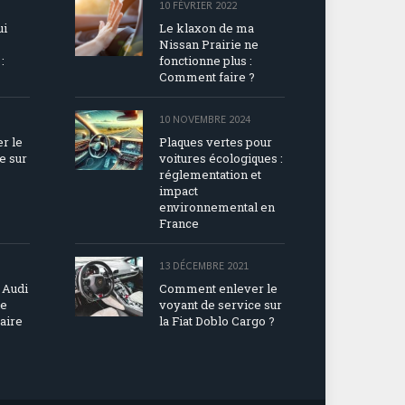
10 FÉVRIER 2022
ui
Le klaxon de ma
Nissan Prairie ne
:
fonctionne plus :
Comment faire ?
10 NOVEMBRE 2024
r le
Plaques vertes pour
e sur
voitures écologiques :
réglementation et
impact
environnemental en
France
13 DÉCEMBRE 2021
 Audi
Comment enlever le
ne
voyant de service sur
aire
la Fiat Doblo Cargo ?