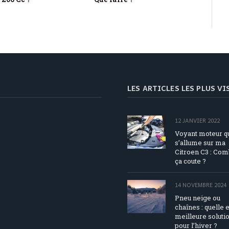
LES ARTICLES LES PLUS V
12 JANVIER 2022
Voyant moteur q
s’allume sur ma
Citroen C3 : Co
ça coute ?
14 NOVEMBRE 2024
Pneu neige ou
chaînes : quelle e
meilleure soluti
pour l’hiver ?