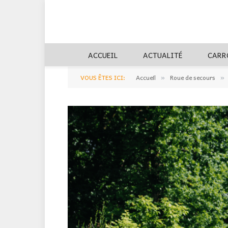
ACCUEIL
ACTUALITÉ
CARR
VOUS ÊTES ICI:
Accueil
Roue de secours
»
»