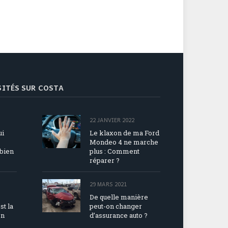
ISITÉS SUR COSTA
22 JANVIER 2022
ui
Le klaxon de ma Ford
Mondeo 4 ne marche
mbien
plus : Comment
réparer ?
29 MARS 2021
De quelle manière
st la
peut-on changer
on
d’assurance auto ?