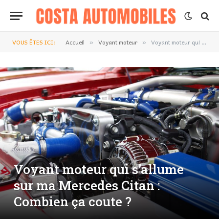
VOUS ÊTES ICI:
Accueil
Voyant moteur
Voyant moteur qui s’allume sur ma Mercedes Citan : Combien ça coute ?
»
»
Voyant moteur qui s’allume
sur ma Mercedes Citan :
Combien ça coute ?