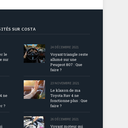
ISITÉS SUR COSTA
24 DÉCEMBRE 2021
r le
Voyant triangle reste
e sur
allumé sur une
Peugeot 807 : Que
faire ?
23 NOVEMBRE 2021
Le klaxon de ma
4 ne
Toyota Rav 4 ne
fonctionne plus : Que
r ?
faire ?
26 DÉCEMBRE 2021
ui
Voyant moteur qui