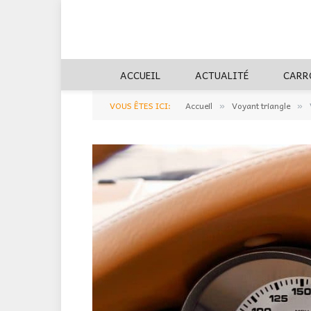
ACCUEIL
ACTUALITÉ
CARR
VOUS ÊTES ICI:
Accueil
Voyant triangle
»
»