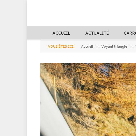
ACCUEIL
ACTUALITÉ
CARR
VOUS ÊTES ICI:
Accueil
Voyant triangle
»
»