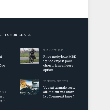
ISITÉS SUR COSTA
5 JANVIER 2025
ui
Pneu mobylette MBK
: guide expert pour
 Que
choisir la meilleure
option
28 NOVEMBRE 2021
Voyant triangle reste
 S 7
allumé sur ma Bmw
s :
Ix : Comment faire ?
r ?