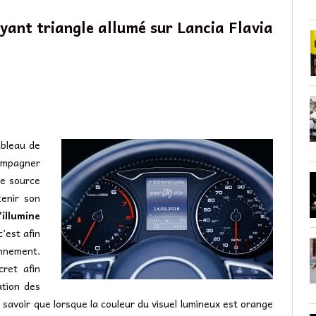
oyant triangle allumé sur Lancia Flavia
ableau de
compagner
re source
tenir son
illumine
 c’est afin
onnement.
cret afin
ation des
t savoir que lorsque la couleur du visuel lumineux est orange