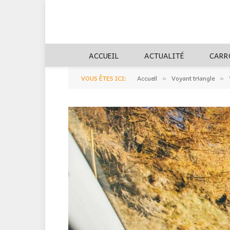
ACCUEIL
ACTUALITÉ
CARR
VOUS ÊTES ICI:
Accueil
Voyant triangle
»
»