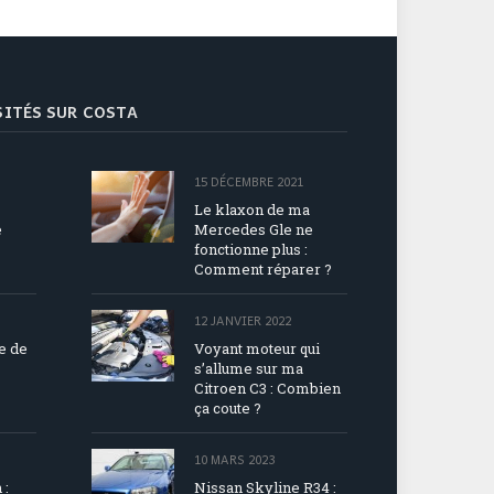
ISITÉS SUR COSTA
15 DÉCEMBRE 2021
Le klaxon de ma
e
Mercedes Gle ne
fonctionne plus :
Comment réparer ?
12 JANVIER 2022
ue de
Voyant moteur qui
s’allume sur ma
Citroen C3 : Combien
ça coute ?
10 MARS 2023
 :
Nissan Skyline R34 :