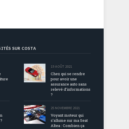
ISITÉS SUR COSTA
19 AOÛT 2021
e
Chez qui se rendre
iture
pour avoir une
assurance auto sans
relevé d’informations
?
25 NOVEMBRE 2021
en
Voyant moteur qui
 ?
s’allume sur ma Seat
Altea : Combien ça