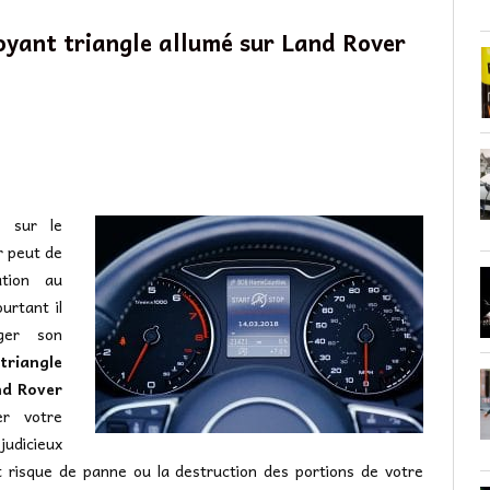
oyant triangle allumé sur Land Rover
e sur le
r peut de
ation au
urtant il
ager son
triangle
nd Rover
er votre
judicieux
t risque de panne ou la destruction des portions de votre