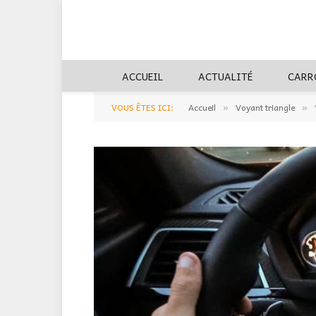
ACCUEIL
ACTUALITÉ
CARR
VOUS ÊTES ICI:
Accueil
Voyant triangle
»
»