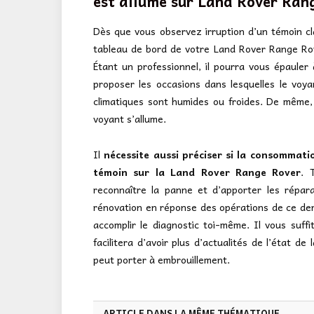
est allumé sur Land Rover Ran
Dès que vous observez irruption d’un témoin cla
tableau de bord de votre Land Rover Range Rov
Étant un professionnel, il pourra vous épauler 
proposer les occasions dans lesquelles le voyan
climatiques sont humides ou froides. De même, i
voyant s’allume.
Il
nécessite aussi préciser si la consommat
témoin sur la Land Rover Range Rover
. 
reconnaître la panne et d’apporter les répara
rénovation en réponse des opérations de ce de
accomplir le diagnostic toi-même. Il vous suff
facilitera d’avoir plus d’actualités de l’état 
peut porter à embrouillement.
ARTICLE DANS LA MÊME THÉMATIQUE