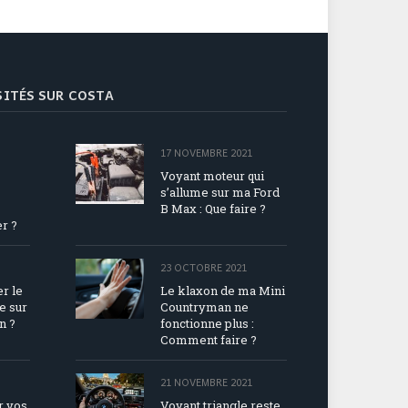
ISITÉS SUR COSTA
17 NOVEMBRE 2021
Voyant moteur qui
s’allume sur ma Ford
B Max : Que faire ?
r ?
23 OCTOBRE 2021
r le
Le klaxon de ma Mini
e sur
Countryman ne
n ?
fonctionne plus :
Comment faire ?
21 NOVEMBRE 2021
r vos
Voyant triangle reste