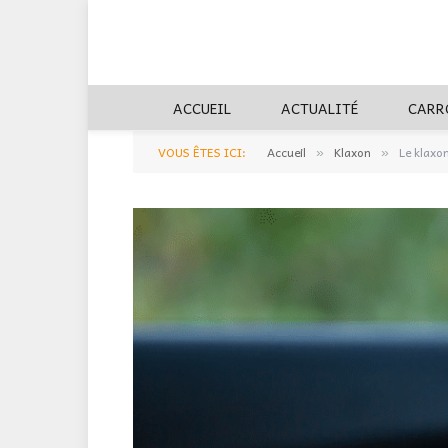
ACCUEIL
ACTUALITÉ
CARR
VOUS ÊTES ICI:
Accueil
Klaxon
Le klaxo
»
»