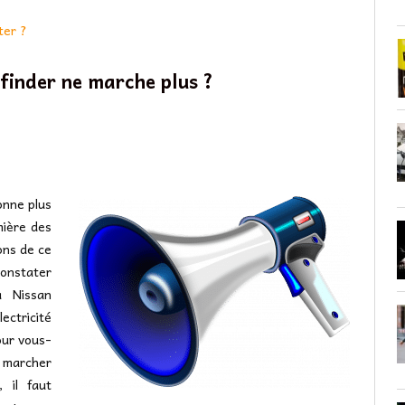
ter ?
finder ne marche plus ?
onne plus
mière des
ons de ce
constater
a Nissan
lectricité
pour vous-
e marcher
, il faut