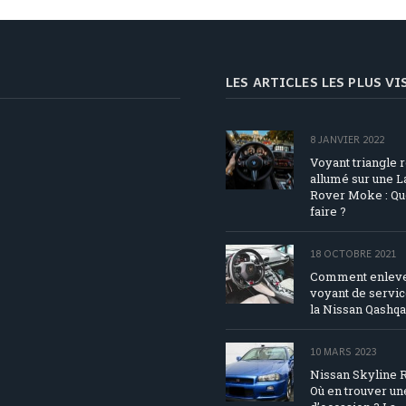
LES ARTICLES LES PLUS V
8 JANVIER 2022
Voyant triangle 
allumé sur une 
Rover Moke : Qu
faire ?
18 OCTOBRE 2021
Comment enleve
voyant de servic
la Nissan Qashqa
10 MARS 2023
Nissan Skyline R
Où en trouver un