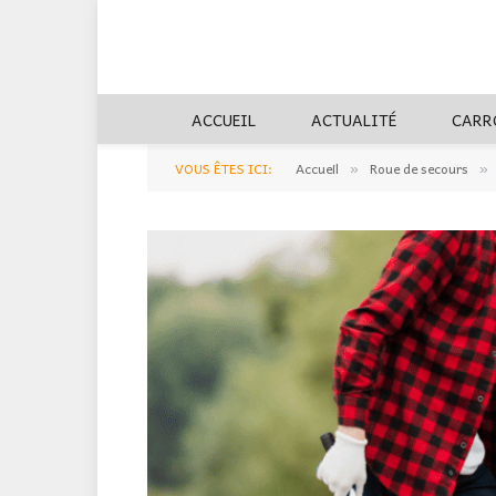
ACCUEIL
ACTUALITÉ
CARR
VOUS ÊTES ICI:
Accueil
Roue de secours
»
»