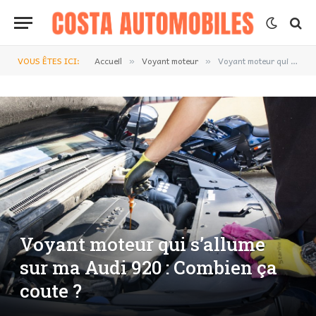
VOUS ÊTES ICI:
Accueil
Voyant moteur
Voyant moteur qui s’allume sur ma Audi 920 : Combien ça coute ?
»
»
Voyant moteur qui s’allume
sur ma Audi 920 : Combien ça
coute ?