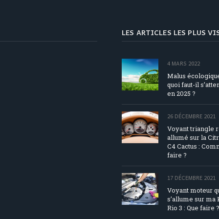
LES ARTICLES LES PLUS V
4 MARS 2022
Malus écologique
quoi faut-il s’att
en 2025 ?
26 DÉCEMBRE 2021
Voyant triangle 
allumé sur la Cit
C4 Cactus : Com
faire ?
17 DÉCEMBRE 2021
Voyant moteur q
s’allume sur ma 
Rio 3 : Que faire 