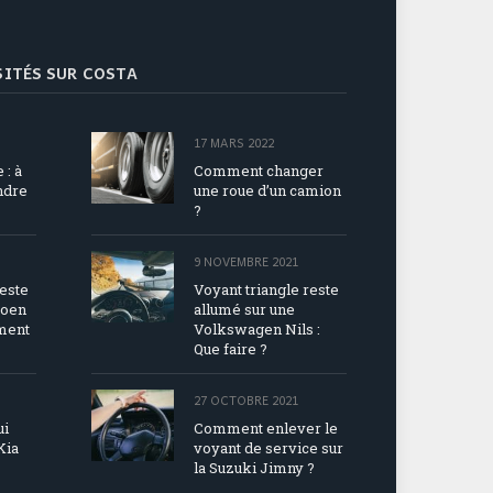
ISITÉS SUR COSTA
17 MARS 2022
 : à
Comment changer
endre
une roue d’un camion
?
9 NOVEMBRE 2021
reste
Voyant triangle reste
roen
allumé sur une
ment
Volkswagen Nils :
Que faire ?
27 OCTOBRE 2021
ui
Comment enlever le
Kia
voyant de service sur
?
la Suzuki Jimny ?