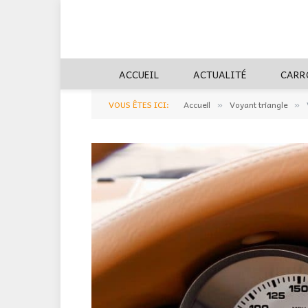
ACCUEIL
ACTUALITÉ
CARR
VOUS ÊTES ICI:
Accueil
Voyant triangle
»
»