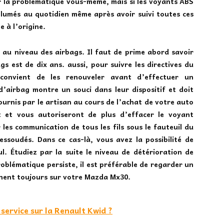
r la problématique vous-même, mais si les voyants ABS
umés au quotidien même après avoir suivi toutes ces
e à l’origine.
 au niveau des airbags. Il faut de prime abord
savoir
gs est de dix ans. aussi, pour suivre les directives du
convient de les renouveler avant d’effectuer un
’airbag montre un souci dans leur dispositif et doit
fournis par le artisan au cours de l’achat de votre auto
t et vous autoriseront de plus d’effacer le voyant
 les communication de tous les fils sous le fauteuil du
essoudés. Dans ce cas-là, vous avez la possibilité de
l. Étudiez par la suite le niveau de détérioration de
problématique persiste, il est préférable de regarder un
onnent toujours sur votre Mazda Mx30.
ervice sur la Renault Kwid ?