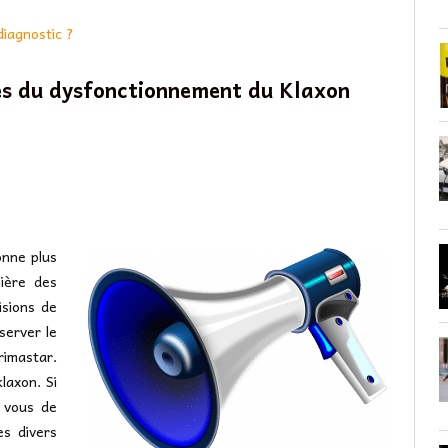
diagnostic ?
es du dysfonctionnement du Klaxon
onne plus
mière des
isions de
server le
rimastar.
klaxon. Si
r vous de
es divers