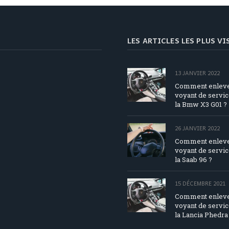
LES ARTICLES LES PLUS V
13 JANVIER 2022
Comment enleve
voyant de servic
la Bmw X3 G01 ?
26 JANVIER 2022
Comment enleve
voyant de servic
la Saab 96 ?
15 DÉCEMBRE 2021
Comment enleve
voyant de servic
la Lancia Phedra