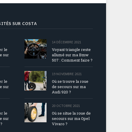
ISITÉS SUR COSTA
14 DÉCEMBRE 2021
r le
Voyant triangle reste
e sur
allumé sur ma Bmw
507 : Comment faire ?
19 NOVEMBRE 2021
r le
Où se trouve la roue
e sur
de secours sur ma
Audi 920 ?
20 OCTOBRE 2021
r le
Où se situe la roue de
e sur
secours sur ma Opel
 ?
Vivaro ?