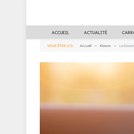
ACCUEIL
ACTUALITÉ
CARR
VOUS ÊTES ICI:
Accueil
Klaxon
Le klaxo
»
»