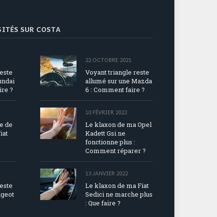
ISITÉS SUR COSTA
22 OCTOBRE 2021
reste
Voyant triangle reste
undai
allumé sur une Mazda
ire ?
6 : Comment faire ?
10 FÉVRIER 2022
ue de
Le klaxon de ma Opel
iat
Kadett Gsi ne
fonctionne plus :
Comment réparer ?
13 JANVIER 2022
reste
Le klaxon de ma Fiat
ugeot
Sedici ne marche plus
: Que faire ?