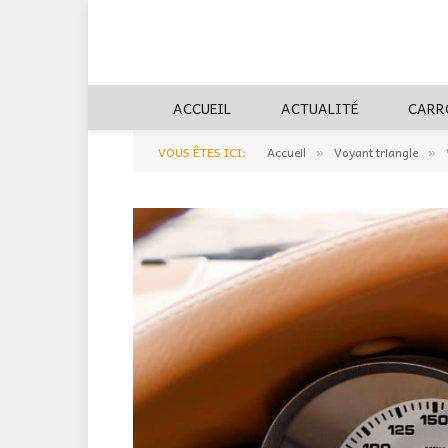
ACCUEIL
ACTUALITÉ
CARR
VOUS ÊTES ICI:
Accueil
Voyant triangle
»
»