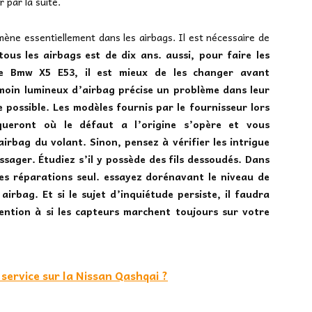
r par la suite.
ène essentiellement dans les airbags. Il est nécessaire de
tous les airbags est de dix ans. aussi, pour faire les
e Bmw X5 E53, il est mieux de les changer avant
moin lumineux d’airbag précise un problème dans leur
e possible. Les modèles fournis par le fournisseur lors
iqueront où le défaut a l’origine s’opère et vous
irbag du volant. Sinon, pensez à vérifier les intrigue
assager. Étudiez s’il y possède des fils dessoudés. Dans
les réparations seul. essayez dorénavant le niveau de
irbag. Et si le sujet d’inquiétude persiste, il faudra
ention à si les capteurs marchent toujours sur votre
ervice sur la Nissan Qashqai ?