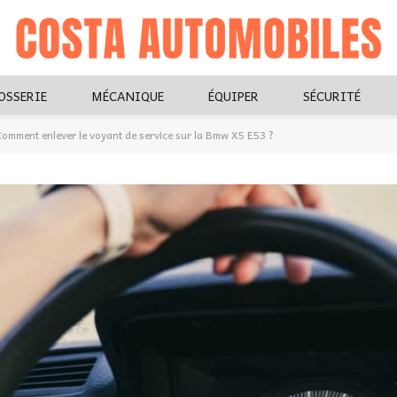
OSSERIE
MÉCANIQUE
ÉQUIPER
SÉCURITÉ
omment enlever le voyant de service sur la Bmw X5 E53 ?