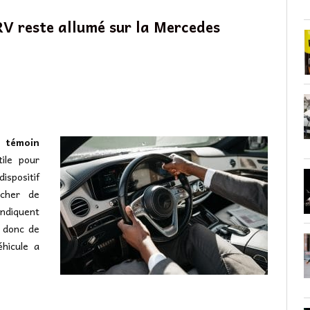
RV reste allumé sur la Mercedes
n témoin
tile pour
spositif
êcher de
ndiquent
t donc de
éhicule a