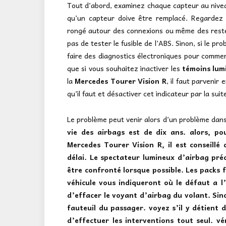
Tout d’abord, examinez chaque capteur au nivea
qu’un capteur doive être remplacé. Regardez 
rongé autour des connexions ou même des restes
pas de tester le fusible de l’ABS. Sinon, si le p
faire des diagnostics électroniques pour commenc
que si vous souhaitez inactiver les
témoins lum
la
Mercedes Tourer Vision R
, il faut parvenir
qu’il faut et désactiver cet indicateur par la suit
Le problème peut venir alors d’un problème dans 
vie des airbags est de dix ans. alors, po
Mercedes Tourer Vision R, il est conseill
délai. Le spectateur lumineux d’airbag pré
être confronté lorsque possible. Les packs 
véhicule vous indiqueront où le défaut a l
d’effacer le voyant d’airbag du volant. Sinon
fauteuil du passager. voyez s’il y détient 
d’effectuer les interventions tout seul. vé