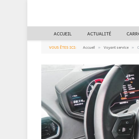
ACCUEIL
ACTUALITÉ
CARR
VOUS ÊTES ICI:
Accueil
Voyant service
C
»
»