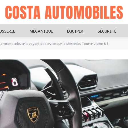
OSSERIE
MÉCANIQUE
ÉQUIPER
SÉCURITÉ
omment enlever le voyant de service sur la Mercedes Tourer Vision R ?